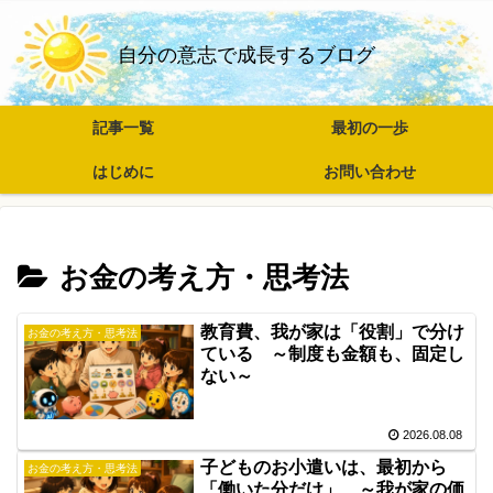
自分の意志で成長するブログ
記事一覧
最初の一歩
はじめに
お問い合わせ
お金の考え方・思考法
教育費、我が家は「役割」で分け
お金の考え方・思考法
ている ～制度も金額も、固定し
ない～
2026.08.08
子どものお小遣いは、最初から
お金の考え方・思考法
「働いた分だけ」 ～我が家の価