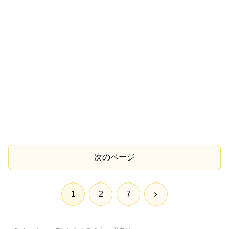
次のページ
次
1
2
7
へ