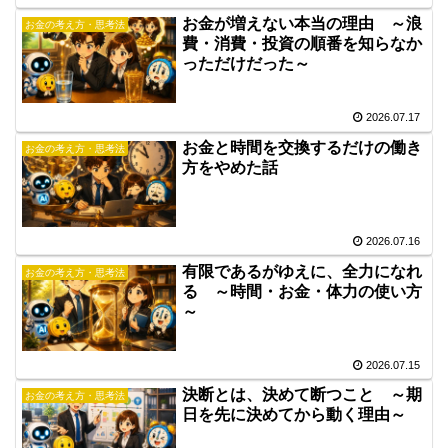
お金が増えない本当の理由 ～浪
お金の考え方・思考法
費・消費・投資の順番を知らなか
っただけだった～
2026.07.17
お金と時間を交換するだけの働き
お金の考え方・思考法
方をやめた話
2026.07.16
有限であるがゆえに、全力になれ
お金の考え方・思考法
る ～時間・お金・体力の使い方
～
2026.07.15
決断とは、決めて断つこと ～期
お金の考え方・思考法
日を先に決めてから動く理由～