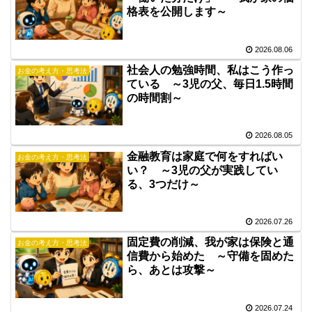
格表を公開します～
2026.08.06
社会人の勉強時間、私はこう作っ
お金の考え方・思考法
ている ～3児の父、毎日1.5時間
の時間割～
2026.08.05
金融教育は家庭で何をすればい
お金の考え方・思考法
い？ ～3児の父が実践してい
る、3つだけ～
2026.07.26
固定費の削減、我が家は保険と通
お金の考え方・思考法
信費から始めた ～守備を固めた
ら、あとは攻撃～
2026.07.24