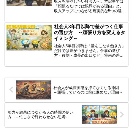
収入を増やしたい社会人へ。本記事では
「頑張るだけでは限界がある理由」と、
収入アップにつながる現実的な5つの選択
肢を解説。部署異動・転職・副業・スキ
ル投資など、将来の選択肢を増やす考え
方を紹介します。
社会人3年目以降で差がつく仕事
お金の考え方・思考法
の選び方 ～頑張り方を変えるタ
イミング～
社会人3年目以降は「量をこなす働き方」
だけでは差がつきません。仕事の選び
方・役割・成長の出口など、将来の差を
生む考え方を分かりやすく解説します。
社会人が成長実感を持てなくなる原因
～頑張っているのに前に進めない理由～
努力が結果につながる人の時間の使い
方 ～忙しさで終わらせない思考～