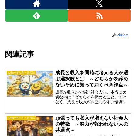
daigo
関連記事
成長と収入を同時に考える人が選
お金の考え方・思考法
ぶ選択肢とは ～どちらかを諦め
ないために知っておくべき視点～
成長か収入かで悩む社会人へ。本当に大
切なのは「どちらかを諦めること」では
なく、成長と収入が両立しやすい環境や
選択肢を見極めることです。努力が報わ
れない構造や、成長と収入を同時に伸ば
す人の考え方、依存しすぎない働き方を
頑張っても収入が増えない社会人
お金の考え方・思考法
わかりやすく解説します。
の特徴 ～努力が報われない人の
共通点～