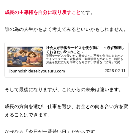
成長の主導権を自分に取り戻すこと
です。
誰の為の人生かをよく考えてみるといいかもしれません。
社会人が学習サービスを使う前に ～必ず整理し
ておきたい5つのこと～
学習サービスを使いたい社会人へ。不安や焦りのままオン
ラインスクール・資格講座・動画学習を始めると、時間も
お金も無駄になりやすくなります。学習を「消耗」で終わ
らせないために、事前に整理すべき5つの視点と、失敗しな
い学び方をわかりやすく解説します。
2026.02.11
jibunnoishideseicyousuru.com
そして最後になりますが、これからの未来は違います。
成長の方向を選び、仕事を選び、お金との向き合い方を変
えることはできます。
なぜなら「今日が一番若い日」だからです。