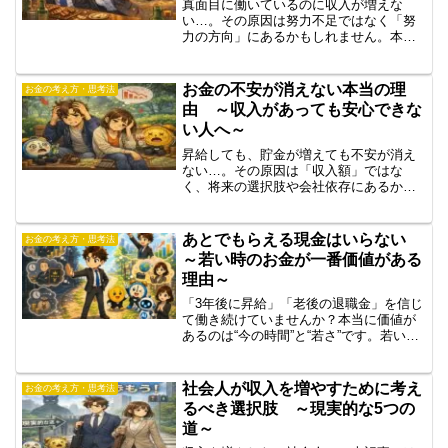
真面目に働いているのに収入が増えな
い…。その原因は努力不足ではなく「努
力の方向」にあるかもしれません。本記
事では、収入が伸びない社会人の共通点
や、評価・市場価値・選択肢の考え方、
収入を増やすための視点を解説します。
お金の不安が消えない本当の理
お金の考え方・思考法
由 ～収入があっても安心できな
い人へ～
昇給しても、貯金が増えても不安が消え
ない…。その原因は「収入額」ではな
く、将来の選択肢や会社依存にあるかも
しれません。本記事では、お金の不安の
正体と、安心して働くために必要な考え
方を解説します。
あとでもらえる現金はいらない
お金の考え方・思考法
～若い時のお金が一番価値がある
理由～
「3年後に昇給」「老後の退職金」を信じ
て働き続けていませんか？本当に価値が
あるのは“今の時間”と“若さ”です。若いう
ちのお金の価値、会社に依存する危険
性、市場価値を高める学びと転職につい
て実体験ベースで解説します。
社会人が収入を増やすために考え
お金の考え方・思考法
るべき選択肢 ～現実的な5つの
道～