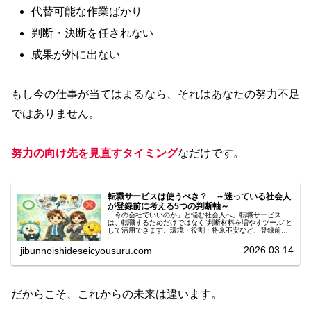
代替可能な作業ばかり
判断・決断を任されない
成果が外に出ない
もし今の仕事が当てはまるなら、それはあなたの努力不足
ではありません。
努力の向け先を見直すタイミング
なだけです。
転職サービスは使うべき？ ～迷っている社会人
が登録前に考える5つの判断軸～
「今の会社でいいのか」と悩む社会人へ。転職サービス
は、転職するためだけではなく“判断材料を増やすツール”と
して活用できます。環境・役割・将来不安など、登録前に
整理したい5つの判断軸をわかりやすく解説します。
2026.03.14
jibunnoishideseicyousuru.com
だからこそ、これからの未来は違います。