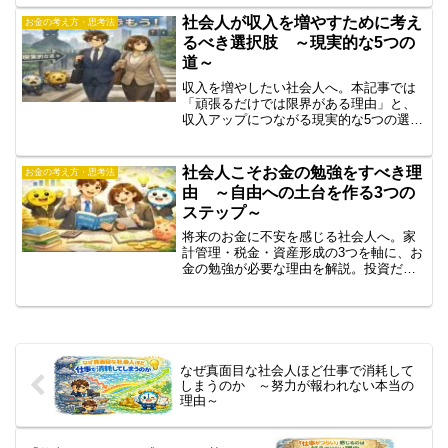
い選び方が分かります。
社会人が収入を増やすために考え
お金の考え方・思考法
るべき選択肢 ～現実的な5つの
道～
収入を増やしたい社会人へ。本記事では
「頑張るだけでは限界がある理由」と、
収入アップにつながる現実的な5つの選択
肢を解説。部署異動・転職・副業・スキ
ル投資など、将来の選択肢を増やす考え
方を紹介します。
社会人こそお金の勉強をすべき理
お金の考え方・思考法
由 ～自由への土台を作る3つの
ステップ～
将来のお金に不安を感じる社会人へ。家
計管理・税金・資産形成の3つを軸に、お
金の勉強が必要な理由を解説。投資だけ
に偏らず、自由への土台を作る考え方と
最初の一歩を紹介します。
なぜ真面目な社会人ほど仕事で消耗して
しまうのか ～努力が報われない本当の
理由～