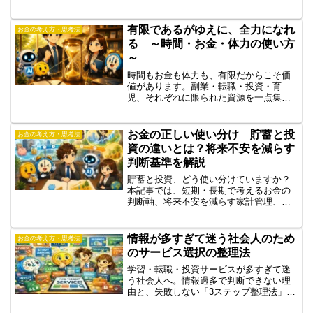
レゼント・自分へのご褒美など、後悔し
ないお金の使い方がわかります。
有限であるがゆえに、全力になれ
お金の考え方・思考法
る ～時間・お金・体力の使い方
～
時間もお金も体力も、有限だからこそ価
値があります。副業・転職・投資・育
児、それぞれに限られた資源を一点集中
させてきた話を正直に書きます。
お金の正しい使い分け 貯蓄と投
お金の考え方・思考法
資の違いとは？将来不安を減らす
判断基準を解説
貯蓄と投資、どう使い分けていますか？
本記事では、短期・長期で考えるお金の
判断軸、将来不安を減らす家計管理、投
資初心者が知るべき考え方をわかりやす
く解説します。
情報が多すぎて迷う社会人のため
お金の考え方・思考法
のサービス選択の整理法
学習・転職・投資サービスが多すぎて迷
う社会人へ。情報過多で判断できない理
由と、失敗しない「3ステップ整理法」を
解説。比較サイトやSNSに振り回されな