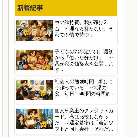
新着記事
車の維持費、我が家は2
台 ～理なら持たない。そ
れでも情で持つ～
子どものお小遣いは、最初
から「働いた分だけ」 ～
我が家の価格表を公開しま
す～
社会人の勉強時間、私はこ
う作っている ～3児の
父、毎日1.5時間の時間割～
個人事業主のクレジットカ
ード、私は比較しなかっ
た ～選定基準は「会計ソ
フトと同じ会社」それだけ
～