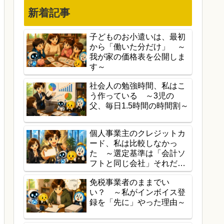
新着記事
子どものお小遣いは、最初
から「働いた分だけ」 ～
我が家の価格表を公開しま
す～
社会人の勉強時間、私はこ
う作っている ～3児の
父、毎日1.5時間の時間割～
個人事業主のクレジットカ
ード、私は比較しなかっ
た ～選定基準は「会計ソ
フトと同じ会社」それだけ
～
免税事業者のままでい
い？ ～私がインボイス登
録を「先に」やった理由～