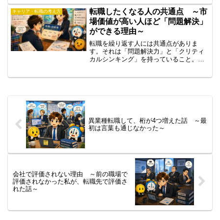
める前に考えるべきポイントを解説しま
す。サービスの活用視点も紹介。
転職したくなる人の共通点 ～市
キャリア・転職の考え方
場価値が高い人ほど「問題解決」
ができる理由～
転職を繰り返す人には共通点がありま
す。それは「問題解決力」と「クリティ
カルシンキング」を持っていること。本
記事では、市場価値が高い人材の特徴、
転職で求められるスキル、VUCA時代を
生き抜く思考法をわかりやすく解説しま
す。
異業種転職して、桁が4つ増えた話 ～最
初は言葉も通じなかった～
会社で評価されない理由 ～前の職場で
評価されなかった私が、転職先で評価さ
れた話～