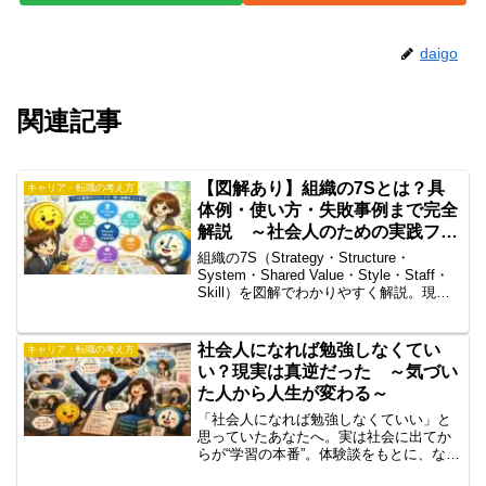
daigo
関連記事
【図解あり】組織の7Sとは？具
キャリア・転職の考え方
体例・使い方・失敗事例まで完全
解説 ～社会人のための実践フレ
ームワーク～
組織の7S（Strategy・Structure・
System・Shared Value・Style・Staff・
Skill）を図解でわかりやすく解説。現場
での具体例や失敗パターン、成果に繋げ
る使い方まで紹介し、転職直後や中小企
業でもすぐ活用できるフレームワーク入
社会人になれば勉強しなくてい
キャリア・転職の考え方
門です。
い？現実は真逆だった ～気づい
た人から人生が変わる～
「社会人になれば勉強しなくていい」と
思っていたあなたへ。実は社会に出てか
らが“学習の本番”。体験談をもとに、なぜ
勉強と学習が必要なのか、そして今日か