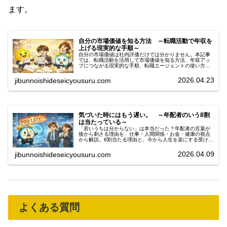
ます。
自分の市場価値を知る方法 ～転職活動で年収を
上げる現実的な手順～
自分の市場価値は社内評価だけでは分かりません。本記事
では、転職活動を活用して市場価値を知る方法、年収アッ
プにつながる現実的な手順、転職エージェントの使い方を
実体験を交えて解説します。
2026.04.23
jibunnoishideseicyousuru.com
気づいた時にはもう遅い。 ～年配者のいう8割
は当たっている～
「若いうちは分からない」は本当だった？年配者の言葉が
後から刺さる理由を、仕事・人間関係・お金・健康の視点
から解説。8割当たる理由と、今から人生を楽にする受け取
り方を紹介します。
2026.04.09
jibunnoishideseicyousuru.com
よくある質問