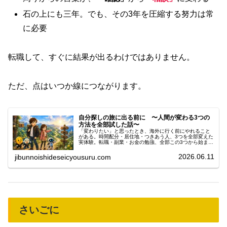
石の上にも三年。でも、その3年を圧縮する努力は常
に必要
転職して、すぐに結果が出るわけではありません。
ただ、点はいつか線につながります。
自分探しの旅に出る前に 〜人間が変わる3つの
方法を全部試した話〜
「変わりたい」と思ったとき、海外に行く前にやれること
がある。時間配分・居住地・つきあう人、3つを全部変えた
実体験。転職・副業・お金の勉強、全部この3つから始まり
ました。
2026.06.11
jibunnoishideseicyousuru.com
さいごに