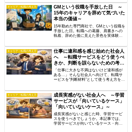
ら行動を変える具体策を解説します。
GMという役職を手放した日 ～
キャリア・転職の考え方
15年のキャリアを辞めて気づいた
本当の価値～
15年勤めた専門商社で、GMという役職を
手放した日。転職への葛藤、肩書きへの
執着、辞めた後に見えた景色を実体験ベ
ースで語ります。役職やキャリアに悩む
人へ届けたい話。
仕事に違和感を感じ始めた社会人
キャリア・転職の考え方
へ ～転職サービスをどう使うべ
きか、判断を誤らないための考え
方～
「仕事に大きな不満はないけど違和感が
ある…」そんな社会人へ向けて、転職サ
ービスを“判断材料”として使う考え方を解
説。違和感の正体を整理し、転職を急が
ず冷静にキャリアを見直すためのポイン
トを紹介します。
成長実感がない社会人へ ～学習
キャリア・転職の考え方
サービスが「向いているケース」
「向いていないケース」～
成長実感がないと感じた時、学習サービ
スを使うべきでしょうか。本記事では、
学習サービスが向いているケース・向い
ていないケースを整理し、焦って学び始