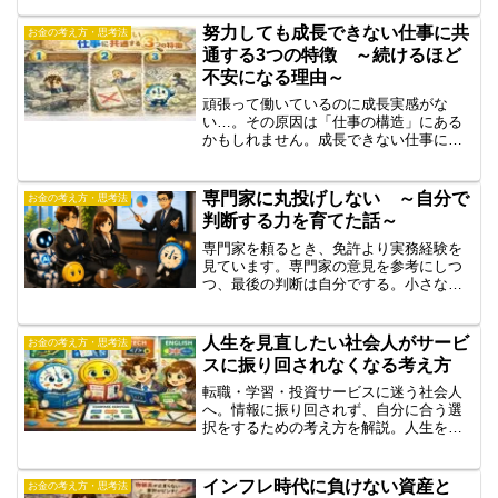
き合い、柔軟に判断するための考え方を
解説します。
努力しても成長できない仕事に共
お金の考え方・思考法
通する3つの特徴 ～続けるほど
不安になる理由～
頑張って働いているのに成長実感がな
い…。その原因は「仕事の構造」にある
かもしれません。成長できない仕事に共
通する3つの特徴と、将来の不安を減らす
考え方を解説します。
専門家に丸投げしない ～自分で
お金の考え方・思考法
判断する力を育てた話～
専門家を頼るとき、免許より実務経験を
見ています。専門家の意見を参考にしつ
つ、最後の判断は自分でする。小さな光
を自分で大きくしていく考え方を正直に
書きます。
人生を見直したい社会人がサービ
お金の考え方・思考法
スに振り回されなくなる考え方
転職・学習・投資サービスに迷う社会人
へ。情報に振り回されず、自分に合う選
択をするための考え方を解説。人生を見
直す時に大切な「価値観」と「正しい距
離感」が分かります。
インフレ時代に負けない資産と
お金の考え方・思考法