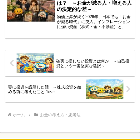
は？ ～お金が減る人・増える人
の決定的な差～
物価上昇が続く2026年、日本でも「お金
が減る時代」に突入。インフレーション
に強い資産（株式・金・不動産）と、本
当に重要な“人的資本”について体験談を交
えて解説。今すぐできる対策と行動まで
具体的に紹介します。
確実に損しない投資とは何か ～自己投
資という一番堅実な選択～
妻に投資を説明した話 ～株式投資を始
める前に考えたこと 1/5～
ホーム
お金の考え方・思考法