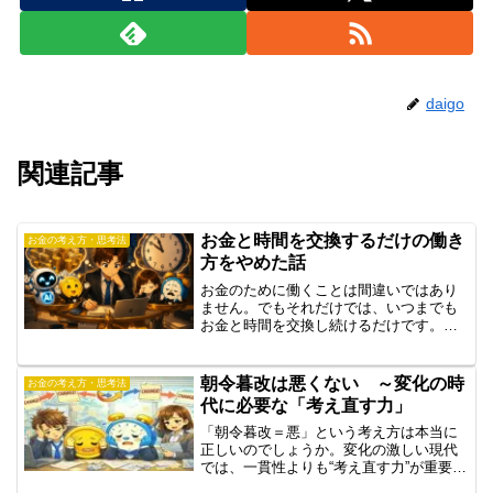
daigo
関連記事
お金と時間を交換するだけの働き
お金の考え方・思考法
方をやめた話
お金のために働くことは間違いではあり
ません。でもそれだけでは、いつまでも
お金と時間を交換し続けるだけです。学
ぶために働くと変わること、知識の輪が
広がるロジックを正直に書きます。
朝令暮改は悪くない ～変化の時
お金の考え方・思考法
代に必要な「考え直す力」
「朝令暮改＝悪」という考え方は本当に
正しいのでしょうか。変化の激しい現代
では、一貫性よりも“考え直す力”が重要に
なる場面もあります。社会人が変化と向