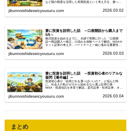
など国の制度を活用した長期投資という考え方を、妻への
説明を通して分かりやすくまとめました。
2026.03.02
jibunnoishideseicyousuru.com
妻に投資を説明した話 ～口座開設から購入まで
5/5～
株式投資を始めるまでに、夫婦で実際に行った「口座開
設〜商品購入〜積立」の流れを体験ベースで解説。NISAや
ネット証券の考え方、パートナーと一緒に進める重要性ま
で、社会人向けに分かりやすくまとめました。
2026.03.03
jibunnoishideseicyousuru.com
妻に投資を説明した話 ～投資初心者のリアルな
疑問【番外編】～
投資初心者が「結局どれを選べばいいの？」と悩んだ時
に、社会人の私がゼロから始めるなら選ぶ証券口座・
NISA・投資信託を本音で解説。楽天証券・松井証券、オル
カン・S&P500を比較しながら、長期積立の考え方を分か
りやすくまとめました。
2026.03.04
jibunnoishideseicyousuru.com
まとめ