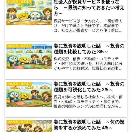
ではなく、3児の父の実際の選択と理由を
社会人が投資サービスを使うな
株式投資・資産運用
書きます。
ら ～最初に知っておきたい考え
方～
投資サービスは「かんたん」「初心者向
け」だけで選ぶと危険です。本記事で
は、社会人が投資サービスを使う前に整
理すべき考え方や、失敗しにくい選び方
を解説。長期投資・積立投資を始める前
に知っておきたい基本をまとめました。
妻に投資を説明した話 ～投資の
株式投資・資産運用
種類を比較してみた 3/5～
株式投資・債券・不動産・コモディテ
ィ・銀行預金の違いを、社会人向けに分
かりやすく比較解説。投資初心者の妻に
実際に説明した内容をもとに、「投資＝
怖い」を整理して考えるための基礎知識
をまとめました。
妻に投資を説明した話 ～投資の
株式投資・資産運用
種類を可視化してみた 2/5～
投資＝怖いと感じる社会人へ。株式・債
券・不動産・コモディティ・預金まで、
投資の種類をシンプルに整理しながら、
実際に妻へ説明した内容をもとに「なぜ
不安になるのか」を分かりやすく解説し
ます。
妻に投資を説明した話 ～何の投
株式投資・資産運用
資をするか決めてみた 4/5～