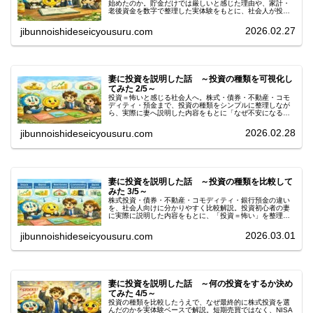
始めたのか。貯金だけでは厳しいと感じた理由や、家計・
老後資金を数字で整理した実体験をもとに、社会人が投資
を始める前に考えるべきことを解説します。
2026.02.27
jibunnoishideseicyousuru.com
妻に投資を説明した話 ～投資の種類を可視化し
てみた 2/5～
投資＝怖いと感じる社会人へ。株式・債券・不動産・コモ
ディティ・預金まで、投資の種類をシンプルに整理しなが
ら、実際に妻へ説明した内容をもとに「なぜ不安になるの
か」を分かりやすく解説します。
2026.02.28
jibunnoishideseicyousuru.com
妻に投資を説明した話 ～投資の種類を比較して
みた 3/5～
株式投資・債券・不動産・コモディティ・銀行預金の違い
を、社会人向けに分かりやすく比較解説。投資初心者の妻
に実際に説明した内容をもとに、「投資＝怖い」を整理し
て考えるための基礎知識をまとめました。
2026.03.01
jibunnoishideseicyousuru.com
妻に投資を説明した話 ～何の投資をするか決め
てみた 4/5～
投資の種類を比較したうえで、なぜ最終的に株式投資を選
んだのかを実体験ベースで解説。短期売買ではなく、NISA