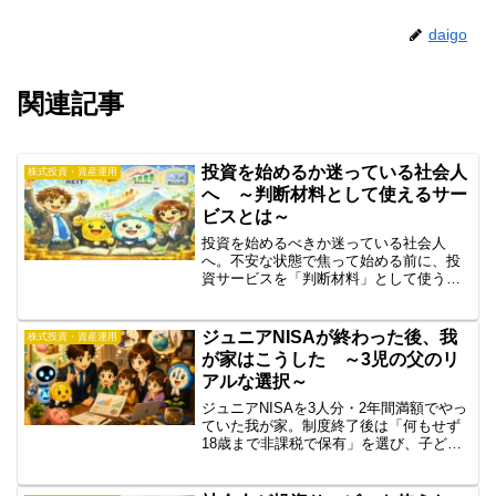
daigo
関連記事
投資を始めるか迷っている社会人
株式投資・資産運用
へ ～判断材料として使えるサー
ビスとは～
投資を始めるべきか迷っている社会人
へ。不安な状態で焦って始める前に、投
資サービスを「判断材料」として使う考
え方を解説。少額投資・積立・長期運用
の視点から、失敗しにくい始め方を整理
します。
ジュニアNISAが終わった後、我
株式投資・資産運用
が家はこうした ～3児の父のリ
アルな選択～
ジュニアNISAを3人分・2年間満額でやっ
ていた我が家。制度終了後は「何もせず
18歳まで非課税で保有」を選び、子ども
の投資は未成年口座でVTを100万円分ず
つ。児童手当は全額習い事へ。制度解説