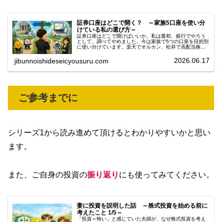
証券口座はどこで開く？ ～家族5口座を使い分
けている私の選び方～
証券口座はどこで開けばいいか。私は最初、銀行でやろう
として、調べてやめました。今は家族で5つの口座を目的別
に使い分けています。楽天でオルカン、松井で高配当株、
子どもはVT。選び方の順番を実例で書きます。
2026.06.17
jibunnoishideseicyousuru.com
ご参考までに
シリーズ1から読み進めて頂けるとわかりやすいかと思い
ます。
また、ご自身の投資の
振り返り
にも使ってみてください。
妻に投資を説明した話 ～株式投資を始める前に
考えたこと 1/5～
「投資＝怖い」と感じていた夫婦が、なぜ株式投資を考え