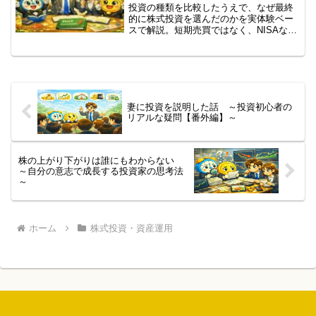
投資の種類を比較したうえで、なぜ最終
的に株式投資を選んだのかを実体験ベー
スで解説。短期売買ではなく、NISAなど
国の制度を活用した長期投資という考え
方を、妻への説明を通して分かりやすく
まとめました。
妻に投資を説明した話 ～投資初心者の
リアルな疑問【番外編】～
株の上がり下がりは誰にもわからない
～自分の意志で成長する投資家の思考法
～
ホーム
株式投資・資産運用