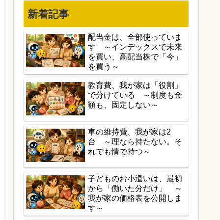
新着記事
配当金は、全部使っていま
す ～インデックスで未来
を買い、高配当株で「今」
を買う～
教育費、我が家は「役割」
で分けている ～制度も金
額も、固定しない～
車の維持費、我が家は2
台 ～理なら持たない。そ
れでも情で持つ～
子どものお小遣いは、最初
から「働いた分だけ」 ～
我が家の価格表を公開しま
す～