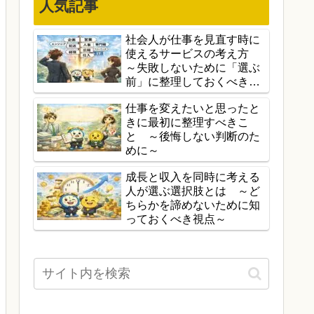
人気記事
社会人が仕事を見直す時に
使えるサービスの考え方
～失敗しないために「選ぶ
前」に整理しておくべきこ
と～
仕事を変えたいと思ったと
きに最初に整理すべきこ
と ～後悔しない判断のた
めに～
成長と収入を同時に考える
人が選ぶ選択肢とは ～ど
ちらかを諦めないために知
っておくべき視点～