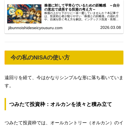
株価に対して平常心でいるための距離感 ～自分
の意志で成長する投資の考え方～
株価の上がり下がりに一喜一憂していませんか？本記事で
は、投資初心者が陥りやすい「株価との距離感」の崩れ方
や、自滅を防ぐ考え方を解説。インデックス投資・長期投
資・平常心を保つ思考法を、自分の意志で成長する視点か
ら整理しました。
2026.03.08
jibunnoishideseicyousuru.com
今の私のNISAの使い方
遠回りを経て、今はかなりシンプルな形に落ち着いていま
す。
つみたて投資枠：オルカンを淡々と積み立て
つみたて投資枠では、オールカントリー（オルカン）のイ