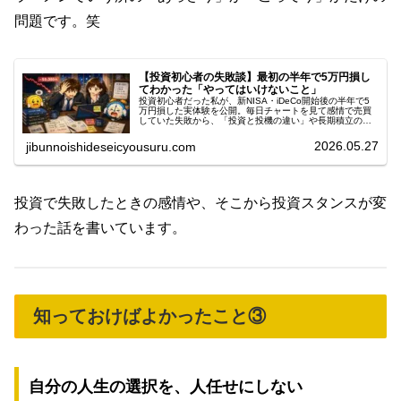
問題です。笑
【投資初心者の失敗談】最初の半年で5万円損し
てわかった「やってはいけないこと」
投資初心者だった私が、新NISA・iDeCo開始後の半年で5
万円損した実体験を公開。毎日チャートを見て感情で売買
していた失敗から、「投資と投機の違い」や長期積立の大
切さを学んだ話を書きました。
2026.05.27
jibunnoishideseicyousuru.com
投資で失敗したときの感情や、そこから投資スタンスが変
わった話を書いています。
知っておけばよかったこと③
自分の人生の選択を、人任せにしない