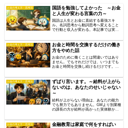
国語を勉強してよかった ～お金
お金の考え方・思考法
と人生が変わる言葉の力～
国語は人生とお金に直結する最強スキ
ル。名詞思考から動詞思考へ変えること
で行動と収入が変わる。本記事では実体
験とともに、グロービス学び放題を活用
した学び方も解説。
お金と時間を交換するだけの働き
お金の考え方・思考法
方をやめた話
お金のために働くことは間違いではあり
ません。でもそれだけでは、いつまでも
お金と時間を交換し続けるだけです。学
ぶために働くと変わること、知識の輪が
広がるロジックを正直に書きます。
ずばり言います。～給料が上がら
お金の考え方・思考法
ないのは、あなたのせいじゃない
～
給料が上がらない理由は、あなたの能力
でも努力でもありません。GMより別業種
の課長の方が給料が高かった実体験から
気づいた、業界選びとお金の本質を正直
に書きます。
金融教育は家庭で何をすればい
お金の考え方・思考法