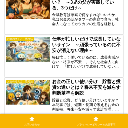
い？ ～3児の父が実践してい
る、3つだけ～
金融教育は家庭で何をすればいいのか。
私はお金の話がタブーの家庭で育ち、社
会人になってカツカツの生活を経験しま
した。だから我が家は変えました。3児の
父が実践しているのは3つだけ。お手伝い
価格表、労働対価型のお小遣い、投資を
仕事が忙しいだけで成長していな
お金の考え方・思考法
身近にする会話。実例で書きます。
いサイン ～頑張っているのに不
安が消えない理由～
毎日忙しく働いているのに、成長実感が
ない・将来が不安…。そんな社会人に向
けて、「忙しいだけで成長していない状
態」の特徴と見直すべき視点を解説しま
す。
お金の正しい使い分け 貯蓄と投
お金の考え方・思考法
資の違いとは？将来不安を減らす
判断基準を解説
貯蓄と投資、どう使い分けていますか？
本記事では、短期・長期で考えるお金の
判断軸、将来不安を減らす家計管理、投
資初心者が知るべき考え方をわかりやす
く解説します。
お問い合わせ
プライバシーポリシー＆免責事項